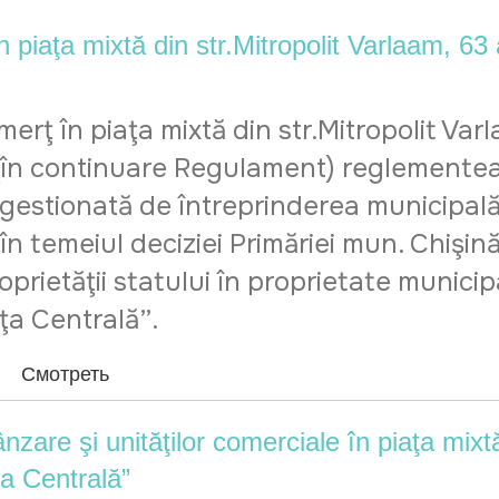
a mixtă din str.Mitropolit Varlaam, 63 a 
ţ în piaţa mixtă din str.Mitropolit Varla
(în continuare Regulament) reglementeaz
3 gestionată de întreprinderea municipală
în temeiul deciziei Primăriei mun. Chişină
oprietăţii statului în proprietate municip
aţa Centrală”.
Смотреть
vânzare şi unităţilor comerciale în piaţa mixt
ţa Centrală”