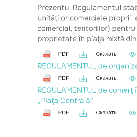
Prezentul Regulamentul stabil
unităţilor comerciale proprii,
comercial, teritoriilor) pentr
proprietate în piaţa mixtă din
PDF
Скачать
REGULAMENTUL de organizare 
PDF
Скачать
REGULAMENTUL de comerţ în pi
„Piaţa Centrală”
PDF
Скачать