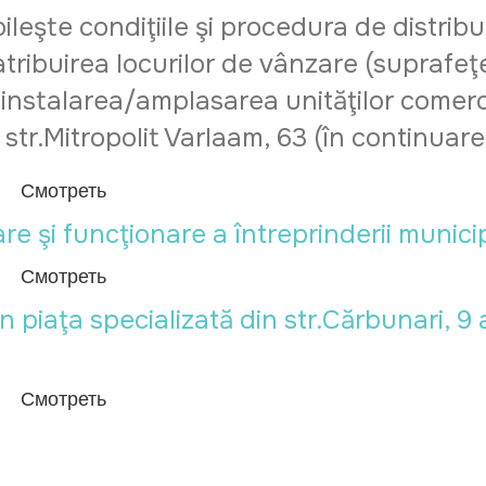
eşte condiţiile şi procedura de distribui
 atribuirea locurilor de vânzare (suprafeţ
u instalarea/amplasarea unităţilor comerc
 str.Mitropolit Varlaam, 63 (în continuare 
Смотреть
şi funcţionare a întreprinderii municip
Смотреть
aţa specializată din str.Cărbunari, 9 a
Смотреть